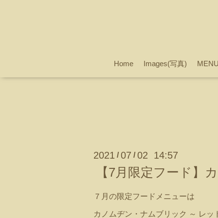
Home
Images(写真)
MEN
2021
07
02 14:57
/
/
【7月限定フード】カ
７月の限定フードメニューは
カノムヂン・ナムブリック ～ レッド